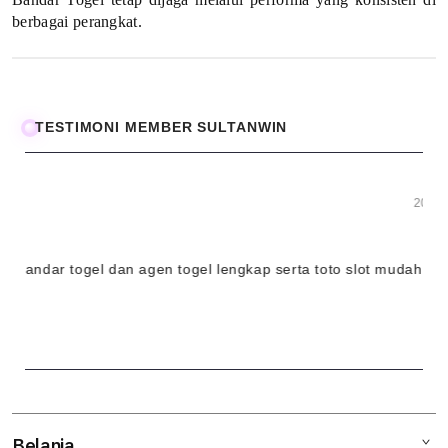
B
berbagai perangkat.
o
n
u
TESTIMONI MEMBER SULTANWIN
s
D
2026-
a
. Bandar togel dan agen togel lengkap serta toto slot mudah dia
n
J
a
c
k
Belanja