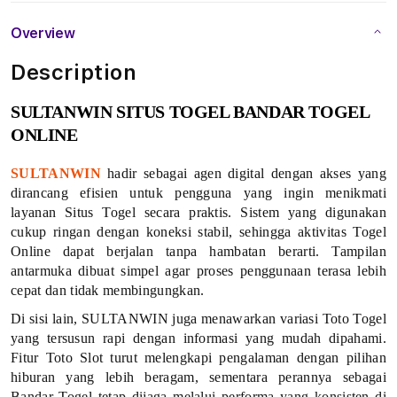
D
Overview
e
Description
n
SULTANWIN SITUS TOGEL BANDAR TOGEL
g
ONLINE
a
SULTANWIN
hadir sebagai agen digital dengan akses yang
dirancang efisien untuk pengguna yang ingin menikmati
n
layanan Situs Togel secara praktis. Sistem yang digunakan
F
cukup ringan dengan koneksi stabil, sehingga aktivitas Togel
Online dapat berjalan tanpa hambatan berarti. Tampilan
i
antarmuka dibuat simpel agar proses penggunaan terasa lebih
cepat dan tidak membingungkan.
t
Di sisi lain, SULTANWIN juga menawarkan variasi Toto Togel
u
yang tersusun rapi dengan informasi yang mudah dipahami.
Fitur Toto Slot turut melengkapi pengalaman dengan pilihan
r
hiburan yang lebih beragam, sementara perannya sebagai
Bandar Togel tetap dijaga melalui performa yang konsisten di