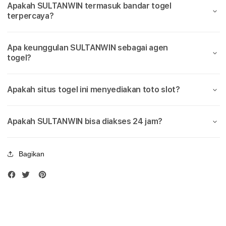
e
Apakah SULTANWIN termasuk bandar togel
Menarik
Mena
terpercaya?
T
e
Apa keunggulan SULTANWIN sebagai agen
togel?
r
b
Apakah situs togel ini menyediakan toto slot?
a
i
Apakah SULTANWIN bisa diakses 24 jam?
k
Bagikan
2
0
2
6