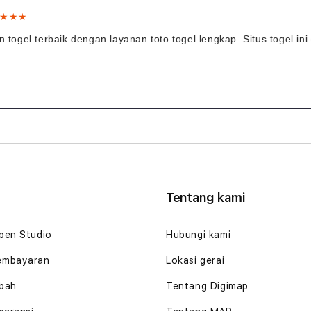
★
el terbaik dengan layanan toto togel lengkap. Situs togel ini cepa
Tentang kami
pen Studio
Hubungi kami
embayaran
Lokasi gerai
bah
Tentang Digimap