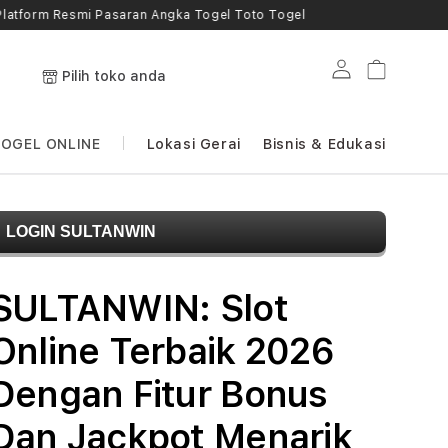
rm Resmi Pasaran Angka Togel Toto Togel
Login
Keranjang
Pilih toko anda
OGEL ONLINE
Lokasi Gerai
Bisnis & Edukasi
LOGIN SULTANWIN
SULTANWIN: Slot
Online Terbaik 2026
Dengan Fitur Bonus
Dan Jackpot Menarik