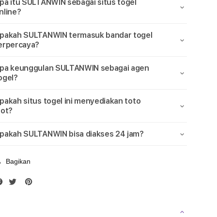
pa itu SULTANWIN sebagai situs togel
Bonus
Bonus
nline?
Dan
Dan
Jackpot
Jackpot
pakah SULTANWIN termasuk bandar togel
Menarik
Menarik
erpercaya?
pa keunggulan SULTANWIN sebagai agen
ogel?
pakah situs togel ini menyediakan toto
lot?
pakah SULTANWIN bisa diakses 24 jam?
Bagikan