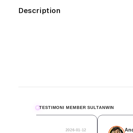
r
Description
b
a
i
k
2
0
2
TESTIMONI MEMBER SULTANWIN
6
Andika
2026-01-12