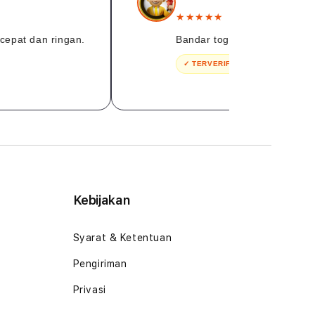
★
★
★
★
★
t dan ringan.
Bandar togel terpercaya dengan s
✓ TERVERIFIKASI
Kebijakan
Syarat & Ketentuan
Pengiriman
Privasi