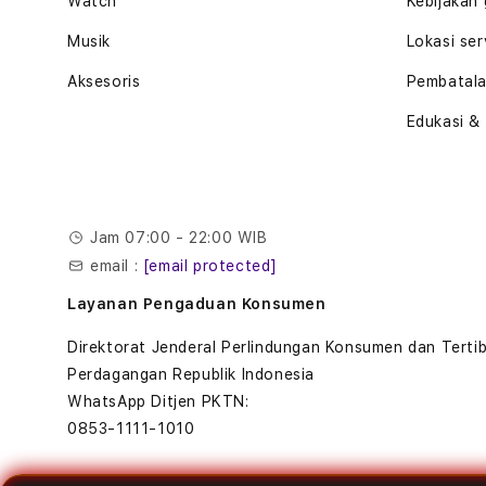
Watch
Kebijakan 
u
Musik
Lokasi ser
Aksesoris
Pembatala
r
Edukasi &
B
o
Jam 07:00 - 22:00 WIB
n
email :
[email protected]
Layanan Pengaduan Konsumen
u
Direktorat Jenderal Perlindungan Konsumen dan Terti
s
Perdagangan Republik Indonesia
WhatsApp Ditjen PKTN:
D
0853-1111-1010