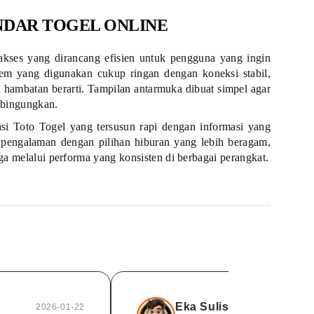
NDAR TOGEL ONLINE
akses yang dirancang efisien untuk pengguna yang ingin
stem yang digunakan cukup ringan dengan koneksi stabil,
a hambatan berarti. Tampilan antarmuka dibuat simpel agar
mbingungkan.
i Toto Togel yang tersusun rapi dengan informasi yang
 pengalaman dengan pilihan hiburan yang lebih beragam,
ga melalui performa yang konsisten di berbagai perangkat.
Eka Sulistio
2026-01-22