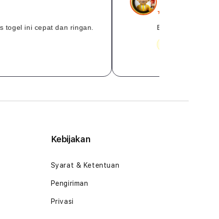
★
★
★
★
★
el ini cepat dan ringan.
Bandar togel terpercay
✓ TERVERIFIKASI
Kebijakan
Syarat & Ketentuan
Pengiriman
Privasi