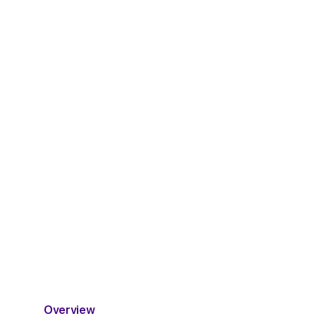
O
n
l
Buka
i
media
1
di
n
modal
e
T
e
Overview