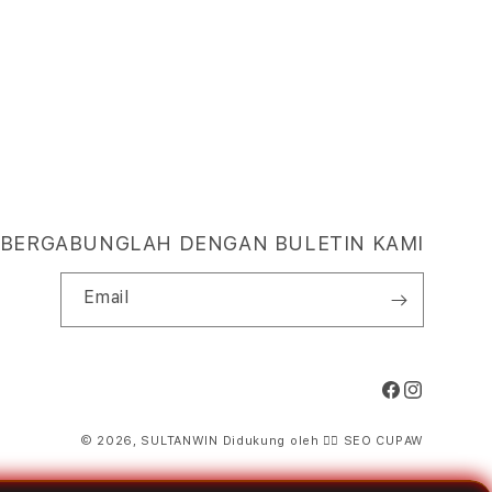
BERGABUNGLAH DENGAN BULETIN KAMI
Email
Facebook
Instagram
Metode
© 2026,
SULTANWIN
Didukung oleh 🐦‍🔥 SEO CUPAW
pembay