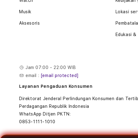
Watch
Kebijakan 
u
Musik
Lokasi ser
Aksesoris
Pembatala
r
Edukasi &
B
o
Jam 07:00 - 22:00 WIB
n
email :
[email protected]
Layanan Pengaduan Konsumen
u
Direktorat Jenderal Perlindungan Konsumen dan Terti
s
Perdagangan Republik Indonesia
WhatsApp Ditjen PKTN:
D
0853-1111-1010