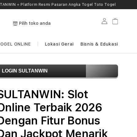
N ⭐ Platform Resmi Pasaran Angka Togel Toto Togel
Login
Keranjang
Pilih toko anda
OGEL ONLINE
Lokasi Gerai
Bisnis & Edukasi
LOGIN SULTANWIN
SULTANWIN: Slot
Online Terbaik 2026
Dengan Fitur Bonus
Dan Jackpot Menarik