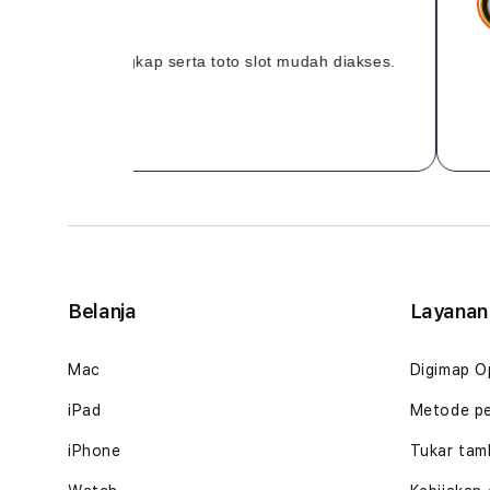
D
en togel lengkap serta toto slot mudah diakses.
e
n
g
a
n
Belanja
Layanan
F
Mac
Digimap O
i
iPad
Metode p
iPhone
Tukar tam
t