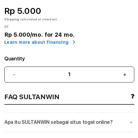
N
Rp 5.000
:
Shipping
calculated at checkout.
or
S
Rp 5.000
/mo. for 24 mo.
Learn more about financing
l
o
Quantity
t
SULTANWIN:
SUL
O
Slot
Slot
Online
Onlin
n
FAQ SULTANWIN
Terbaik
Terba
2026
2026
l
Dengan
Deng
i
Fitur
Fitur
Apa itu SULTANWIN sebagai situs togel online?
Bonus
Bonu
n
Dan
Dan
Jackpot
Jack