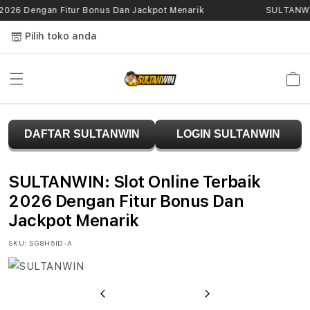
Skip to
2026 Dengan Fitur Bonus Dan Jackpot Menarik
SULTANWIN
content
Pilih toko anda
Keranja
S
DAFTAR SULTANWIN
LOGIN SULTANWIN
U
L
SULTANWIN: Slot Online Terbaik
T
2026 Dengan Fitur Bonus Dan
Jackpot Menarik
A
SKU:
SG8H5ID-A
N
W
Previous
Next
I