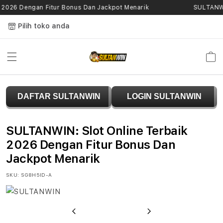
Skip to
 2026 Dengan Fitur Bonus Dan Jackpot Menarik
SULTANWIN
content
Pilih toko anda
Keranja
S
DAFTAR SULTANWIN
LOGIN SULTANWIN
U
L
SULTANWIN: Slot Online Terbaik
T
2026 Dengan Fitur Bonus Dan
Jackpot Menarik
A
SKU:
SG8H5ID-A
N
W
Previous
Next
I