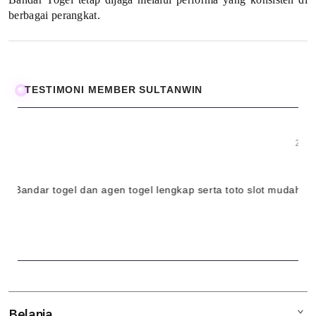
B
berbagai perangkat.
o
n
u
TESTIMONI MEMBER SULTANWIN
s
D
2026-
a
l. Bandar togel dan agen togel lengkap serta toto slot mudah dia
n
J
a
c
k
Belanja