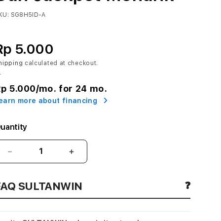
KU:
SG8H5ID-A
Rp 5.000
hipping
calculated at checkout.
r
p 5.000
/mo. for 24 mo.
earn more about financing
uantity
SULTANWIN:
SULTANWIN:
Slot
Slot
Online
Online
FAQ SULTANWIN
Terbaik
Terbaik
2026
2026
Dengan
Dengan
Fitur
Fitur