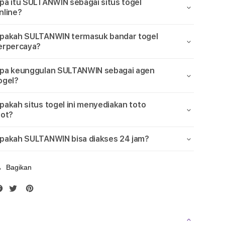
pa itu SULTANWIN sebagai situs togel
Bonus
Bonus
nline?
Dan
Dan
Jackpot
Jackpot
pakah SULTANWIN termasuk bandar togel
Menarik
Menarik
erpercaya?
pa keunggulan SULTANWIN sebagai agen
ogel?
pakah situs togel ini menyediakan toto
lot?
pakah SULTANWIN bisa diakses 24 jam?
Bagikan