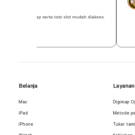
D
 togel lengkap serta toto slot mudah diakses.
e
A
n
g
a
n
Belanja
Layanan
F
Mac
Digimap O
i
iPad
Metode p
iPhone
Tukar tam
t