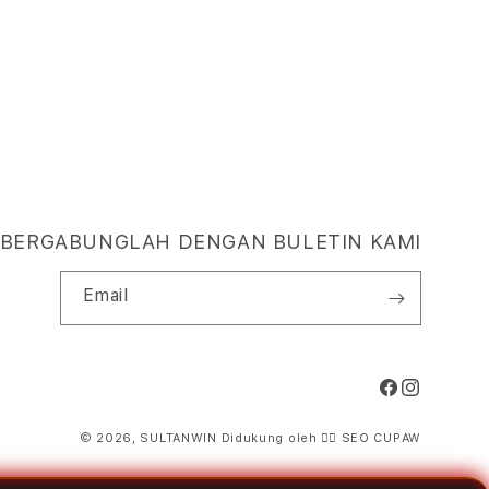
BERGABUNGLAH DENGAN BULETIN KAMI
Email
Facebook
Instagram
Metode
© 2026,
SULTANWIN
Didukung oleh 🐦‍🔥 SEO CUPAW
pembay