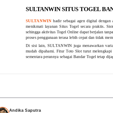
SULTANWIN SITUS TOGEL BA
SULTANWIN
hadir sebagai agen digital dengan 
menikmati layanan Situs Togel secara praktis. Si
sehingga aktivitas Togel Online dapat berjalan tanp
proses penggunaan terasa lebih cepat dan tidak me
Di sisi lain, SULTANWIN juga menawarkan varias
mudah dipahami. Fitur Toto Slot turut melengkapi
sementara perannya sebagai Bandar Togel tetap dija
Andika Saputra