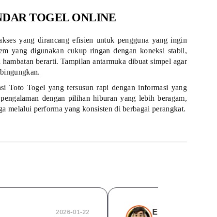
NDAR TOGEL ONLINE
akses yang dirancang efisien untuk pengguna yang ingin
stem yang digunakan cukup ringan dengan koneksi stabil,
a hambatan berarti. Tampilan antarmuka dibuat simpel agar
mbingungkan.
i Toto Togel yang tersusun rapi dengan informasi yang
 pengalaman dengan pilihan hiburan yang lebih beragam,
ga melalui performa yang konsisten di berbagai perangkat.
Eka Sulistio
2026-01-22