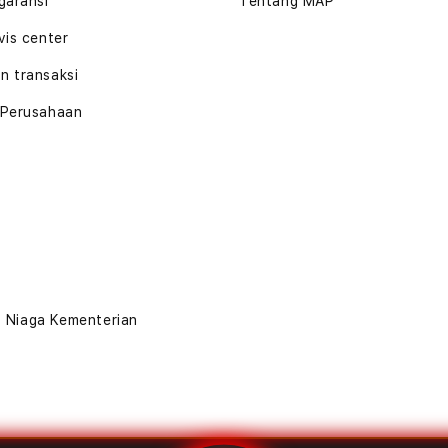
garansi
Tentang MAP
vis center
n transaksi
 Perusahaan
b Niaga Kementerian