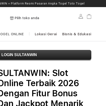
 Platform Resmi Pasaran Angka Togel Toto Togel
Login
Keranjang
Pilih toko anda
OGEL ONLINE
Lokasi Gerai
Bisnis & Edukasi
LOGIN SULTANWIN
SULTANWIN: Slot
Online Terbaik 2026
Dengan Fitur Bonus
Dan Jackpot Menarik