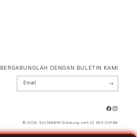
BERGABUNGLAH DENGAN BULETIN KAMI
Email
Facebook
Instagram
Metode
© 2026,
SULTANWIN
Didukung oleh 🐦‍🔥 SEO CUPAW
pembay