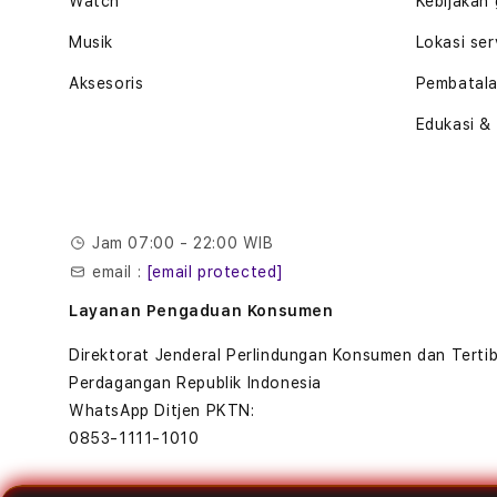
Watch
Kebijakan 
u
Musik
Lokasi ser
Aksesoris
Pembatala
r
Edukasi &
B
o
Jam 07:00 - 22:00 WIB
n
email :
[email protected]
Layanan Pengaduan Konsumen
u
Direktorat Jenderal Perlindungan Konsumen dan Terti
s
Perdagangan Republik Indonesia
WhatsApp Ditjen PKTN:
D
0853-1111-1010