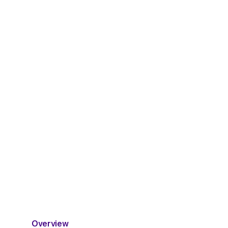
O
n
l
Buka
i
media
1
di
n
modal
e
T
e
Overview