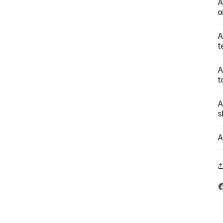
A
o
A
t
A
t
A
s
A