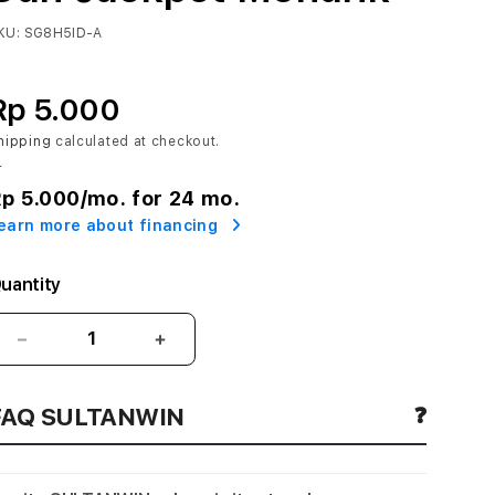
KU:
SG8H5ID-A
Rp 5.000
hipping
calculated at checkout.
r
p 5.000
/mo. for 24 mo.
earn more about financing
uantity
SULTANWIN:
SULTANWIN:
Slot
Slot
Online
Online
FAQ SULTANWIN
Terbaik
Terbaik
2026
2026
Dengan
Dengan
Fitur
Fitur