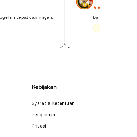
★
★
★
★
★
 ini cepat dan ringan.
Bandar togel terpercaya 
✓ TERVERIFIKASI
Kebijakan
Syarat & Ketentuan
Pengiriman
Privasi