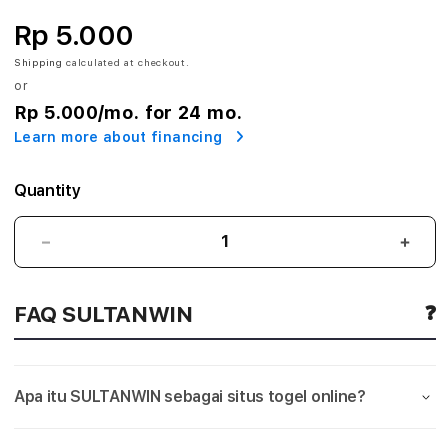
N
Rp 5.000
:
Shipping
calculated at checkout.
or
S
Rp 5.000
/mo. for 24 mo.
Learn more about financing
l
o
Quantity
t
SULTANWIN:
SUL
O
Slot
Slot
Online
Onlin
n
FAQ SULTANWIN
Terbaik
Terba
2026
2026
l
Dengan
Deng
i
Fitur
Fitur
Apa itu SULTANWIN sebagai situs togel online?
Bonus
Bonu
n
Dan
Dan
Jackpot
Jack