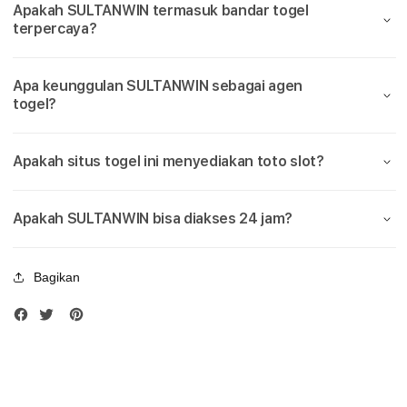
e
Apakah SULTANWIN termasuk bandar togel
Menarik
Mena
terpercaya?
T
e
Apa keunggulan SULTANWIN sebagai agen
togel?
r
b
Apakah situs togel ini menyediakan toto slot?
a
i
Apakah SULTANWIN bisa diakses 24 jam?
k
Bagikan
2
0
2
6