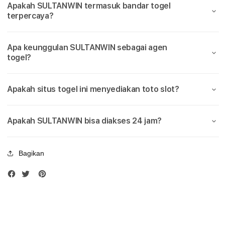
e
Apakah SULTANWIN termasuk bandar togel
Menarik
Mena
terpercaya?
T
e
Apa keunggulan SULTANWIN sebagai agen
togel?
r
b
Apakah situs togel ini menyediakan toto slot?
a
i
Apakah SULTANWIN bisa diakses 24 jam?
k
Bagikan
2
0
2
6