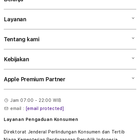
p
Layanan
o
Mac
iPad
t
Tentang kami
Digimap Open Studio
iPhone
M
Metode pembayaran
Watch
e
Kebijakan
Hubungi kami
Tukar tambah
Musik
n
Lokasi gerai
Kebijakan garansi
Aksesoris
Apple Premium Partner
Syarat & Ketentuan
a
Tentang Digimap
Lokasi servis center
Pengiriman
r
Tentang MAP
Pembatalan transaksi
Jam 07:00 - 22:00 WIB
Privasi
i
email :
[email protected]
Edukasi & Perusahaan
k
Layanan Pengaduan Konsumen
Direktorat Jenderal Perlindungan Konsumen dan Tertib
Niaga Kementerian Perdagangan Republik Indonesia