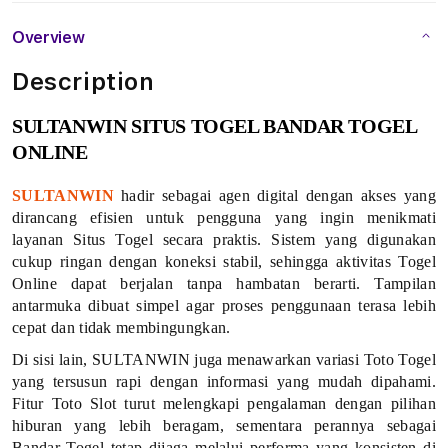
D
Overview
e
Description
n
SULTANWIN SITUS TOGEL BANDAR TOGEL
g
ONLINE
a
SULTANWIN
hadir sebagai agen digital dengan akses yang
dirancang efisien untuk pengguna yang ingin menikmati
n
layanan Situs Togel secara praktis. Sistem yang digunakan
F
cukup ringan dengan koneksi stabil, sehingga aktivitas Togel
Online dapat berjalan tanpa hambatan berarti. Tampilan
i
antarmuka dibuat simpel agar proses penggunaan terasa lebih
cepat dan tidak membingungkan.
t
Di sisi lain, SULTANWIN juga menawarkan variasi Toto Togel
u
yang tersusun rapi dengan informasi yang mudah dipahami.
Fitur Toto Slot turut melengkapi pengalaman dengan pilihan
r
hiburan yang lebih beragam, sementara perannya sebagai
Bandar Togel tetap dijaga melalui performa yang konsisten di