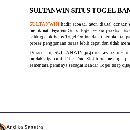
SULTANWIN SITUS TOGEL BA
SULTANWIN
hadir sebagai agen digital dengan 
menikmati layanan Situs Togel secara praktis. Si
sehingga aktivitas Togel Online dapat berjalan tanp
proses penggunaan terasa lebih cepat dan tidak me
Di sisi lain, SULTANWIN juga menawarkan varias
mudah dipahami. Fitur Toto Slot turut melengkapi
sementara perannya sebagai Bandar Togel tetap dija
ndika Saputra