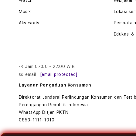
Watch
Kebijakan 
u
Musik
Lokasi ser
Aksesoris
Pembatala
r
Edukasi &
B
o
Jam 07:00 - 22:00 WIB
n
email :
[email protected]
Layanan Pengaduan Konsumen
u
Direktorat Jenderal Perlindungan Konsumen dan Terti
s
Perdagangan Republik Indonesia
WhatsApp Ditjen PKTN:
D
0853-1111-1010