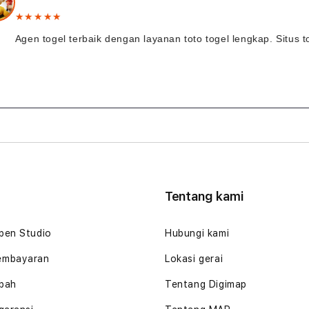
★
★
★
★
★
gen togel terbaik dengan layanan toto togel lengkap. Situs togel 
Tentang kami
pen Studio
Hubungi kami
embayaran
Lokasi gerai
bah
Tentang Digimap