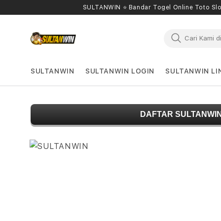
Skip to
SULTANWIN ⭐ Bandar Togel Online Toto Slot Re
content
SULTANWIN
SULTANWIN LOGIN
SULTANWIN LI
S
DAFTAR SULTANWI
U
Langsung
L
ke
informasi
produk
T
A