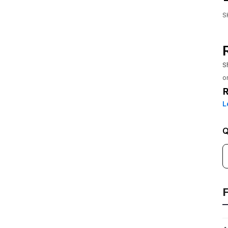
S
S
o
R
L
Q