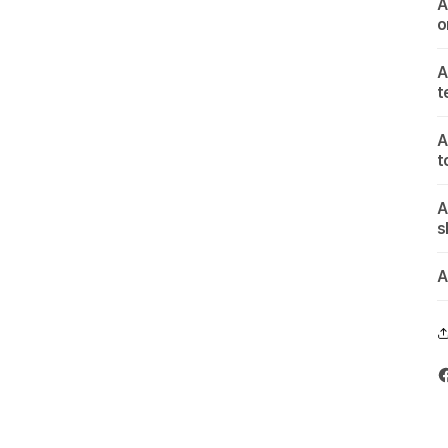
A
o
A
t
A
t
A
s
A