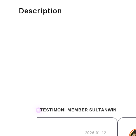
r
Description
b
a
i
k
2
0
2
TESTIMONI MEMBER SULTANWIN
6
2026-01-12