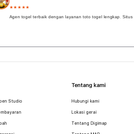
★
★
★
★
★
Agen togel terbaik dengan layanan toto togel lengkap. Situs togel
Tentang kami
pen Studio
Hubungi kami
embayaran
Lokasi gerai
bah
Tentang Digimap