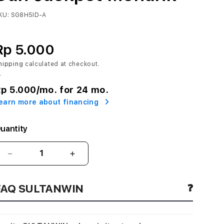
KU:
SG8H5ID-A
Rp 5.000
hipping
calculated at checkout.
r
p 5.000
/mo. for 24 mo.
earn more about financing
uantity
SULTANWIN:
SULTANWIN:
Slot
Slot
Online
Online
FAQ SULTANWIN
Terbaik
Terbaik
2026
2026
Dengan
Dengan
Fitur
Fitur