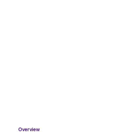
O
n
l
Buka
i
media
1
di
n
modal
e
T
e
Overview