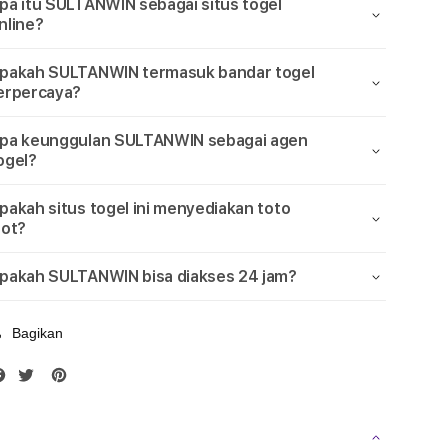
pa itu SULTANWIN sebagai situs togel
Bonus
Bonus
nline?
Dan
Dan
Jackpot
Jackpot
pakah SULTANWIN termasuk bandar togel
Menarik
Menarik
erpercaya?
pa keunggulan SULTANWIN sebagai agen
ogel?
pakah situs togel ini menyediakan toto
lot?
pakah SULTANWIN bisa diakses 24 jam?
Bagikan