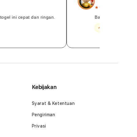
★
★
★
★
★
 ini cepat dan ringan.
Bandar togel terpercaya
✓ TERVERIFIKASI
Kebijakan
Syarat & Ketentuan
Pengiriman
Privasi