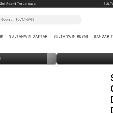
Resmi Terpercaya
SULTANWIN
NK
SULTANWIN DAFTAR
SULTANWIN RESMI
BANDAR T
N