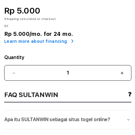
N
Rp 5.000
:
Shipping
calculated at checkout.
or
S
Rp 5.000
/mo. for 24 mo.
Learn more about financing
l
o
Quantity
t
SULTANWIN:
SUL
O
Slot
Slot
Online
Onlin
n
FAQ SULTANWIN
Terbaik
Terba
2026
2026
l
Dengan
Deng
i
Fitur
Fitur
Apa itu SULTANWIN sebagai situs togel online?
Bonus
Bonu
n
Dan
Dan
Jackpot
Jack