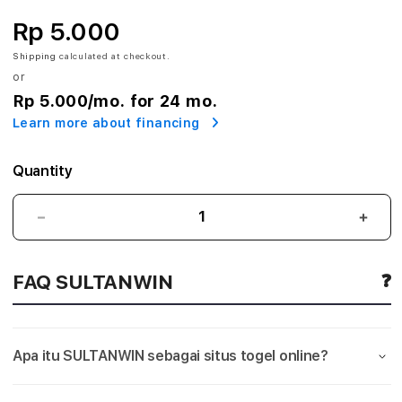
N
Rp 5.000
:
Shipping
calculated at checkout.
or
S
Rp 5.000
/mo. for 24 mo.
Learn more about financing
l
o
Quantity
t
SULTANWIN:
SUL
O
Slot
Slot
Online
Onlin
n
FAQ SULTANWIN
Terbaik
Terba
2026
2026
l
Dengan
Deng
i
Fitur
Fitur
Apa itu SULTANWIN sebagai situs togel online?
Bonus
Bonu
n
Dan
Dan
Jackpot
Jack