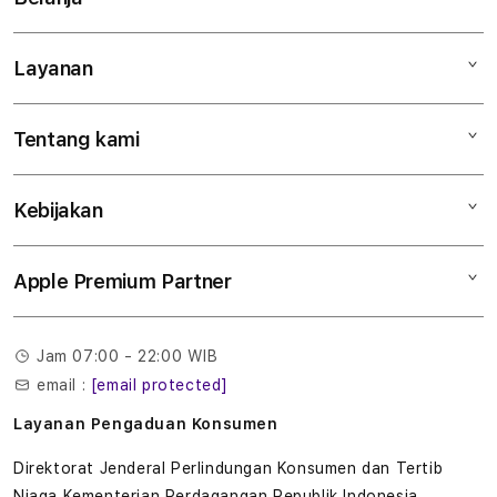
p
Layanan
o
Mac
iPad
t
Tentang kami
Digimap Open Studio
iPhone
M
Metode pembayaran
Watch
e
Kebijakan
Hubungi kami
Tukar tambah
Musik
n
Lokasi gerai
Kebijakan garansi
Aksesoris
Apple Premium Partner
Syarat & Ketentuan
a
Tentang Digimap
Lokasi servis center
Pengiriman
r
Tentang MAP
Pembatalan transaksi
Jam 07:00 - 22:00 WIB
Privasi
i
email :
[email protected]
Edukasi & Perusahaan
k
Layanan Pengaduan Konsumen
Direktorat Jenderal Perlindungan Konsumen dan Tertib
Niaga Kementerian Perdagangan Republik Indonesia