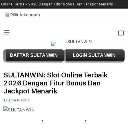
Skip to
Online Terbaik 2026 Dengan Fitur Bonus Dan Jackpot Menarik
content
Pilih toko anda
Keranja
S
DAFTAR SULTANWIN
LOGIN SULTANWIN
U
L
SULTANWIN: Slot Online Terbaik
T
2026 Dengan Fitur Bonus Dan
Jackpot Menarik
A
SKU:
SG8H5ID-A
N
W
Previous
Next
I