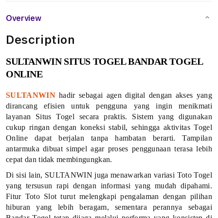
D
Overview
e
Description
n
SULTANWIN SITUS TOGEL BANDAR TOGEL
g
ONLINE
a
SULTANWIN
hadir sebagai agen digital dengan akses yang
dirancang efisien untuk pengguna yang ingin menikmati
n
layanan Situs Togel secara praktis. Sistem yang digunakan
F
cukup ringan dengan koneksi stabil, sehingga aktivitas Togel
Online dapat berjalan tanpa hambatan berarti. Tampilan
i
antarmuka dibuat simpel agar proses penggunaan terasa lebih
cepat dan tidak membingungkan.
t
Di sisi lain, SULTANWIN juga menawarkan variasi Toto Togel
u
yang tersusun rapi dengan informasi yang mudah dipahami.
Fitur Toto Slot turut melengkapi pengalaman dengan pilihan
r
hiburan yang lebih beragam, sementara perannya sebagai
Bandar Togel tetap dijaga melalui performa yang konsisten di