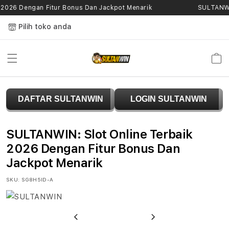
Skip to
2026 Dengan Fitur Bonus Dan Jackpot Menarik
SULTANWIN
content
Pilih toko anda
Keranja
S
DAFTAR SULTANWIN
LOGIN SULTANWIN
U
L
SULTANWIN: Slot Online Terbaik
T
2026 Dengan Fitur Bonus Dan
Jackpot Menarik
A
SKU:
SG8H5ID-A
N
W
Previous
Next
I