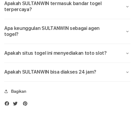
e
Apakah SULTANWIN termasuk bandar togel
Menarik
Mena
terpercaya?
T
e
Apa keunggulan SULTANWIN sebagai agen
togel?
r
b
Apakah situs togel ini menyediakan toto slot?
a
i
Apakah SULTANWIN bisa diakses 24 jam?
k
Bagikan
2
0
2
6