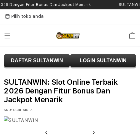
Skip to
026 Dengan Fitur Bonus Dan Jackpot Menarik
SULTANWIN 
content
Pilih toko anda
Keranja
S
DAFTAR SULTANWIN
LOGIN SULTANWIN
U
L
SULTANWIN: Slot Online Terbaik
T
2026 Dengan Fitur Bonus Dan
Jackpot Menarik
A
SKU:
SG8H5ID-A
N
W
Previous
Next
I