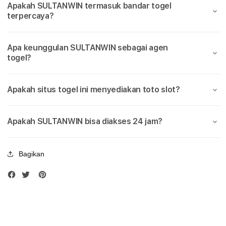
e
Apakah SULTANWIN termasuk bandar togel
Menarik
Mena
terpercaya?
T
e
Apa keunggulan SULTANWIN sebagai agen
togel?
r
b
Apakah situs togel ini menyediakan toto slot?
a
i
Apakah SULTANWIN bisa diakses 24 jam?
k
Bagikan
2
0
2
6