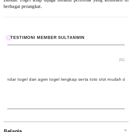
B
berbagai perangkat.
o
n
u
TESTIMONI MEMBER SULTANWIN
s
D
2026-01
a
Bandar togel dan agen togel lengkap serta toto slot mudah diaks
n
J
a
c
k
Belanja