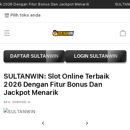
Skip to
k 2026 Dengan Fitur Bonus Dan Jackpot Menarik
SULTANWI
content
Pilih toko anda
Keranja
S
DAFTAR SULTANWIN
LOGIN SULTANWIN
U
L
SULTANWIN: Slot Online Terbaik
T
2026 Dengan Fitur Bonus Dan
Jackpot Menarik
A
SKU:
SG8H5ID-A
N
W
Previous
Next
I