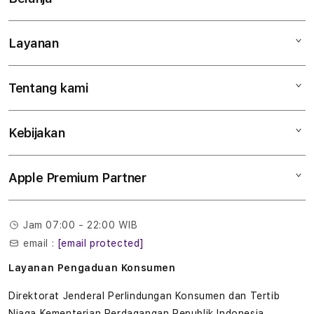
p
Layanan
o
Mac
iPad
t
Tentang kami
Digimap Open Studio
iPhone
M
Metode pembayaran
Watch
e
Kebijakan
Hubungi kami
Tukar tambah
Musik
n
Lokasi gerai
Kebijakan garansi
Aksesoris
Apple Premium Partner
Syarat & Ketentuan
a
Tentang Digimap
Lokasi servis center
Pengiriman
r
Tentang MAP
Pembatalan transaksi
Jam 07:00 - 22:00 WIB
Privasi
i
email :
[email protected]
Edukasi & Perusahaan
k
Layanan Pengaduan Konsumen
Direktorat Jenderal Perlindungan Konsumen dan Tertib
Niaga Kementerian Perdagangan Republik Indonesia