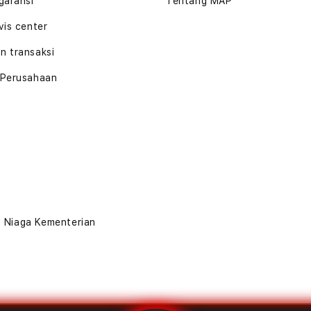
garansi
Tentang MAP
vis center
n transaksi
 Perusahaan
b Niaga Kementerian