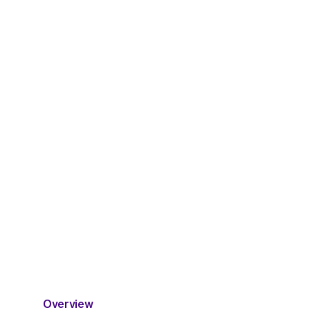
O
n
l
Buka
i
media
1
di
n
modal
e
T
e
Overview