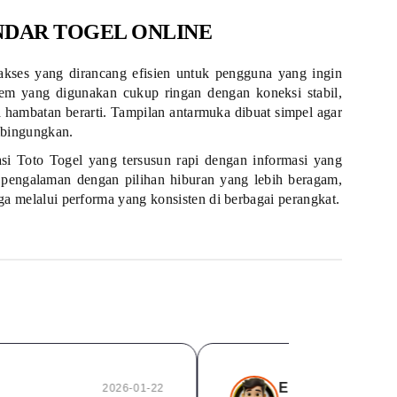
NDAR TOGEL ONLINE
akses yang dirancang efisien untuk pengguna yang ingin
stem yang digunakan cukup ringan dengan koneksi stabil,
a hambatan berarti. Tampilan antarmuka dibuat simpel agar
mbingungkan.
i Toto Togel yang tersusun rapi dengan informasi yang
 pengalaman dengan pilihan hiburan yang lebih beragam,
ga melalui performa yang konsisten di berbagai perangkat.
Eka Sulistio
2026-01-22