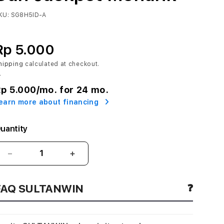
KU:
SG8H5ID-A
Rp 5.000
hipping
calculated at checkout.
r
p 5.000
/mo. for 24 mo.
earn more about financing
uantity
SULTANWIN:
SULTANWIN:
Slot
Slot
Online
Online
FAQ SULTANWIN
Terbaik
Terbaik
2026
2026
Dengan
Dengan
Fitur
Fitur