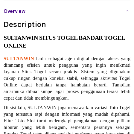
D
Overview
e
Description
n
SULTANWIN SITUS TOGEL BANDAR TOGEL
g
ONLINE
a
SULTANWIN
hadir sebagai agen digital dengan akses yang
dirancang efisien untuk pengguna yang ingin menikmati
n
layanan Situs Togel secara praktis. Sistem yang digunakan
F
cukup ringan dengan koneksi stabil, sehingga aktivitas Togel
Online dapat berjalan tanpa hambatan berarti. Tampilan
i
antarmuka dibuat simpel agar proses penggunaan terasa lebih
cepat dan tidak membingungkan.
t
Di sisi lain, SULTANWIN juga menawarkan variasi Toto Togel
u
yang tersusun rapi dengan informasi yang mudah dipahami.
Fitur Toto Slot turut melengkapi pengalaman dengan pilihan
r
hiburan yang lebih beragam, sementara perannya sebagai
Bandar Togel tetap dijaga melalui performa yang konsisten di