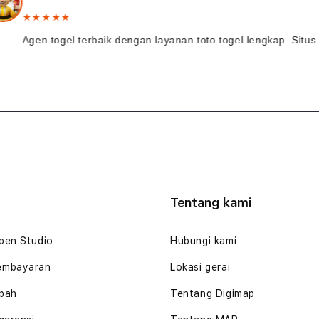
★
★
★
★
★
Agen togel terbaik dengan layanan toto togel lengkap. Situs togel
Tentang kami
pen Studio
Hubungi kami
embayaran
Lokasi gerai
bah
Tentang Digimap