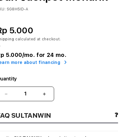
KU:
SG8H5ID-A
Rp 5.000
hipping
calculated at checkout.
r
p 5.000
/mo. for 24 mo.
earn more about financing
uantity
SULTANWIN:
SULTANWIN:
Slot
Slot
Online
Online
FAQ SULTANWIN
Terbaik
Terbaik
2026
2026
Dengan
Dengan
Fitur
Fitur