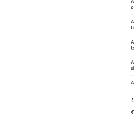
A
o
A
t
A
t
A
s
A