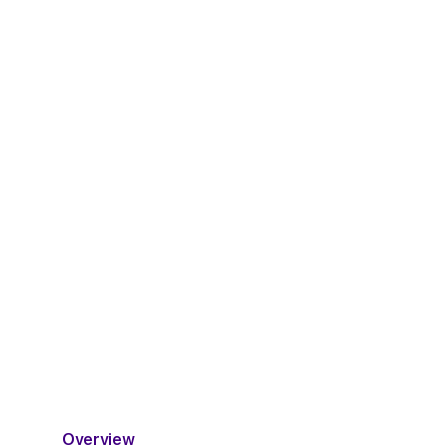
O
n
l
Buka
i
media
1
di
n
modal
e
T
e
Overview