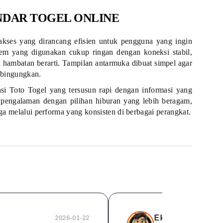
NDAR TOGEL ONLINE
akses yang dirancang efisien untuk pengguna yang ingin
stem yang digunakan cukup ringan dengan koneksi stabil,
a hambatan berarti. Tampilan antarmuka dibuat simpel agar
mbingungkan.
i Toto Togel yang tersusun rapi dengan informasi yang
 pengalaman dengan pilihan hiburan yang lebih beragam,
ga melalui performa yang konsisten di berbagai perangkat.
Eka Sulistio
2026-01-22