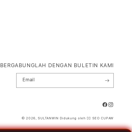
BERGABUNGLAH DENGAN BULETIN KAMI
Email
Facebook
Instagram
Metode
© 2026,
SULTANWIN
Didukung oleh 🐦‍🔥 SEO CUPAW
pembay