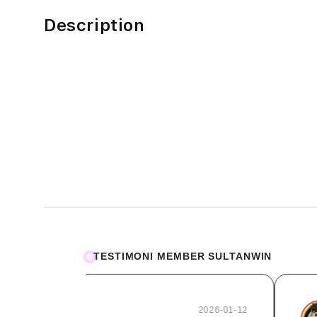
r
Description
b
a
i
k
2
0
2
TESTIMONI MEMBER SULTANWIN
6
2026-01-12