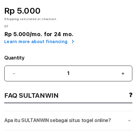
N
Rp 5.000
:
Shipping
calculated at checkout.
or
S
Rp 5.000
/mo. for 24 mo.
Learn more about financing
l
o
Quantity
t
SULTANWIN:
SUL
O
Slot
Slot
Online
Onlin
n
FAQ SULTANWIN
Terbaik
Terba
2026
2026
l
Dengan
Deng
i
Fitur
Fitur
Apa itu SULTANWIN sebagai situs togel online?
Bonus
Bonu
n
Dan
Dan
Jackpot
Jack