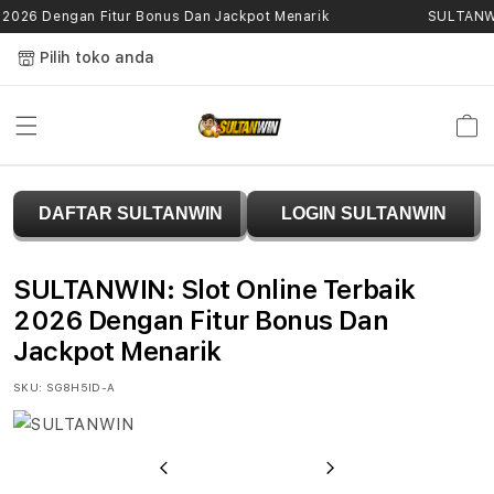
Skip to
 2026 Dengan Fitur Bonus Dan Jackpot Menarik
SULTANWIN
content
Pilih toko anda
Keranja
S
DAFTAR SULTANWIN
LOGIN SULTANWIN
U
L
SULTANWIN: Slot Online Terbaik
T
2026 Dengan Fitur Bonus Dan
Jackpot Menarik
A
SKU:
SG8H5ID-A
N
W
Previous
Next
I