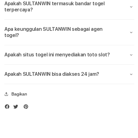
e
Apakah SULTANWIN termasuk bandar togel
Menarik
Mena
terpercaya?
T
e
Apa keunggulan SULTANWIN sebagai agen
togel?
r
b
Apakah situs togel ini menyediakan toto slot?
a
i
Apakah SULTANWIN bisa diakses 24 jam?
k
Bagikan
2
0
2
6