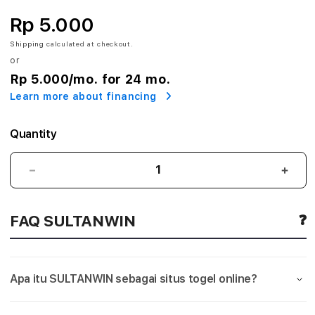
N
Rp 5.000
:
Shipping
calculated at checkout.
or
S
Rp 5.000
/mo. for 24 mo.
Learn more about financing
l
o
Quantity
t
SULTANWIN:
SUL
O
Slot
Slot
Online
Onlin
n
FAQ SULTANWIN
Terbaik
Terba
2026
2026
l
Dengan
Deng
i
Fitur
Fitur
Apa itu SULTANWIN sebagai situs togel online?
Bonus
Bonu
n
Dan
Dan
Jackpot
Jack