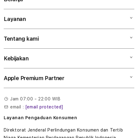
p
Layanan
o
Mac
iPad
t
Tentang kami
Digimap Open Studio
iPhone
M
Metode pembayaran
Watch
e
Kebijakan
Hubungi kami
Tukar tambah
Musik
n
Lokasi gerai
Kebijakan garansi
Aksesoris
Apple Premium Partner
Syarat & Ketentuan
a
Tentang Digimap
Lokasi servis center
Pengiriman
r
Tentang MAP
Pembatalan transaksi
Jam 07:00 - 22:00 WIB
Privasi
i
email :
[email protected]
Edukasi & Perusahaan
k
Layanan Pengaduan Konsumen
Direktorat Jenderal Perlindungan Konsumen dan Tertib
Niaga Kementerian Perdagangan Republik Indonesia