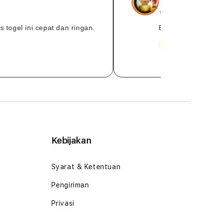
★
★
★
★
★
el ini cepat dan ringan.
Bandar togel terpercay
✓ TERVERIFIKASI
Kebijakan
Syarat & Ketentuan
Pengiriman
Privasi