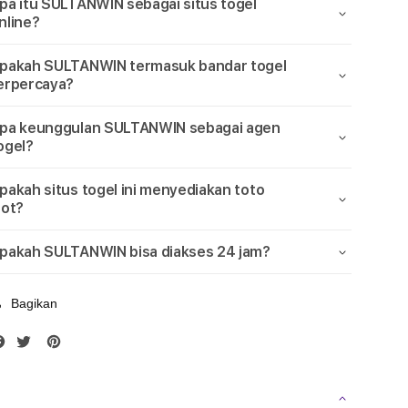
pa itu SULTANWIN sebagai situs togel
Bonus
Bonus
nline?
Dan
Dan
Jackpot
Jackpot
pakah SULTANWIN termasuk bandar togel
Menarik
Menarik
erpercaya?
pa keunggulan SULTANWIN sebagai agen
ogel?
pakah situs togel ini menyediakan toto
lot?
pakah SULTANWIN bisa diakses 24 jam?
Bagikan