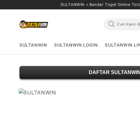
Skip to
SULTANWIN ⭐ Bandar Togel Online Toto Slot
content
SULTANWIN
SULTANWIN LOGIN
SULTANWIN LI
S
DAFTAR SULTANWI
U
Langsung
L
ke
informasi
produk
T
A