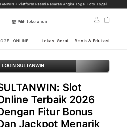
N ⭐ Platform Resmi Pasaran Angka Togel Toto Togel
Login
Keranjang
Pilih toko anda
OGEL ONLINE
Lokasi Gerai
Bisnis & Edukasi
LOGIN SULTANWIN
SULTANWIN: Slot
Online Terbaik 2026
Dengan Fitur Bonus
Dan Jackpot Menarik