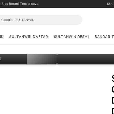
 Resmi Terpercaya
SULTANWI
NK
SULTANWIN DAFTAR
SULTANWIN RESMI
BANDAR T
N