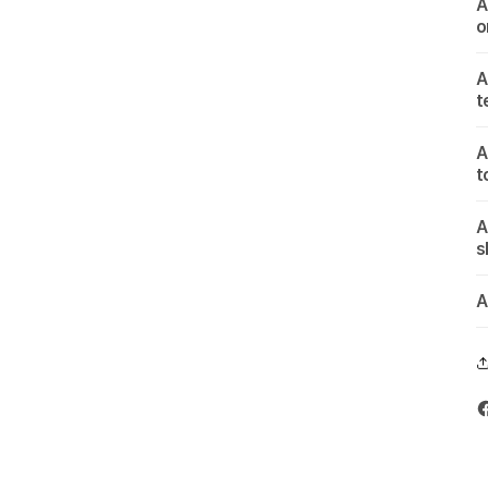
A
o
A
t
A
t
A
s
A