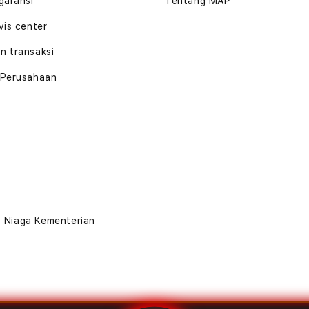
garansi
Tentang MAP
vis center
n transaksi
 Perusahaan
b Niaga Kementerian