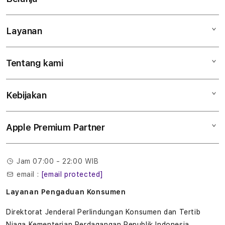
p
Layanan
o
Mac
iPad
t
Tentang kami
Digimap Open Studio
iPhone
M
Metode pembayaran
Watch
e
Kebijakan
Hubungi kami
Tukar tambah
Musik
n
Lokasi gerai
Kebijakan garansi
Aksesoris
Apple Premium Partner
Syarat & Ketentuan
a
Tentang Digimap
Lokasi servis center
Pengiriman
r
Tentang MAP
Pembatalan transaksi
Jam 07:00 - 22:00 WIB
Privasi
i
email :
[email protected]
Edukasi & Perusahaan
k
Layanan Pengaduan Konsumen
Direktorat Jenderal Perlindungan Konsumen dan Tertib
Niaga Kementerian Perdagangan Republik Indonesia