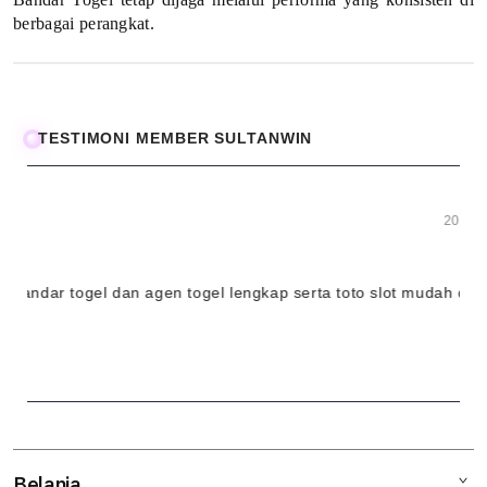
B
berbagai perangkat.
o
n
u
TESTIMONI MEMBER SULTANWIN
s
D
2026-0
a
 Bandar togel dan agen togel lengkap serta toto slot mudah diak
n
J
a
c
k
Belanja