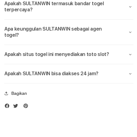
e
Apakah SULTANWIN termasuk bandar togel
Menarik
Mena
terpercaya?
T
e
Apa keunggulan SULTANWIN sebagai agen
togel?
r
b
Apakah situs togel ini menyediakan toto slot?
a
i
Apakah SULTANWIN bisa diakses 24 jam?
k
Bagikan
2
0
2
6