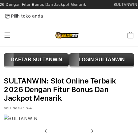
Skip to
26 Dengan Fitur Bonus Dan Jackpot Menarik
SULTANWIN ⭐
content
Pilih toko anda
Keranja
S
DAFTAR SULTANWIN
LOGIN SULTANWIN
U
L
SULTANWIN: Slot Online Terbaik
T
2026 Dengan Fitur Bonus Dan
Jackpot Menarik
A
SKU:
SG8H5ID-A
N
W
Previous
Next
I