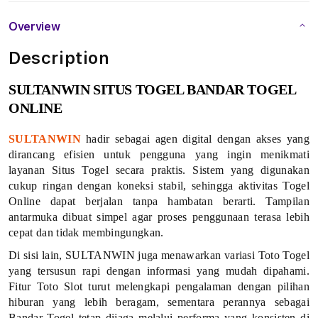
D
Overview
e
Description
n
SULTANWIN SITUS TOGEL BANDAR TOGEL
g
ONLINE
a
SULTANWIN
hadir sebagai agen digital dengan akses yang
dirancang efisien untuk pengguna yang ingin menikmati
n
layanan Situs Togel secara praktis. Sistem yang digunakan
F
cukup ringan dengan koneksi stabil, sehingga aktivitas Togel
Online dapat berjalan tanpa hambatan berarti. Tampilan
i
antarmuka dibuat simpel agar proses penggunaan terasa lebih
cepat dan tidak membingungkan.
t
Di sisi lain, SULTANWIN juga menawarkan variasi Toto Togel
u
yang tersusun rapi dengan informasi yang mudah dipahami.
Fitur Toto Slot turut melengkapi pengalaman dengan pilihan
r
hiburan yang lebih beragam, sementara perannya sebagai
Bandar Togel tetap dijaga melalui performa yang konsisten di