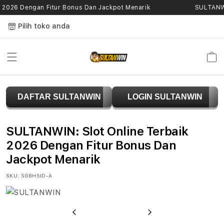
Skip to
 2026 Dengan Fitur Bonus Dan Jackpot Menarik
SULTANWI
content
Pilih toko anda
Keranja
S
DAFTAR SULTANWIN
LOGIN SULTANWIN
U
L
SULTANWIN: Slot Online Terbaik
T
2026 Dengan Fitur Bonus Dan
Jackpot Menarik
A
SKU:
SG8H5ID-A
N
W
Previous
Next
I