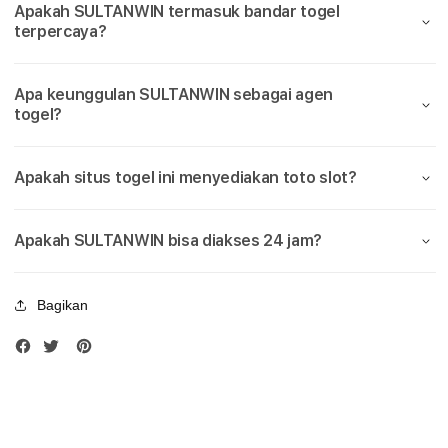
e
Apakah SULTANWIN termasuk bandar togel
Menarik
Mena
terpercaya?
T
e
Apa keunggulan SULTANWIN sebagai agen
togel?
r
b
Apakah situs togel ini menyediakan toto slot?
a
i
Apakah SULTANWIN bisa diakses 24 jam?
k
Bagikan
2
0
2
6