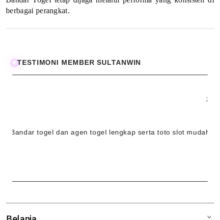
B
berbagai perangkat.
o
n
u
TESTIMONI MEMBER SULTANWIN
s
D
2026-
a
l. Bandar togel dan agen togel lengkap serta toto slot mudah dia
n
J
a
c
k
Belanja