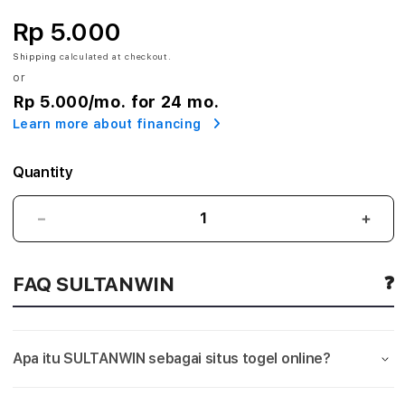
N
Rp 5.000
:
Shipping
calculated at checkout.
or
S
Rp 5.000
/mo. for 24 mo.
Learn more about financing
l
o
Quantity
t
SULTANWIN:
SUL
O
Slot
Slot
Online
Onlin
n
FAQ SULTANWIN
Terbaik
Terba
2026
2026
l
Dengan
Deng
i
Fitur
Fitur
Apa itu SULTANWIN sebagai situs togel online?
Bonus
Bonu
n
Dan
Dan
Jackpot
Jack