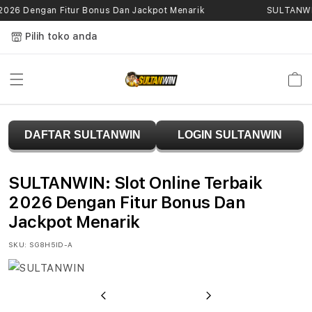
Skip to
2026 Dengan Fitur Bonus Dan Jackpot Menarik
SULTANWIN
content
Pilih toko anda
Keranja
S
DAFTAR SULTANWIN
LOGIN SULTANWIN
U
L
SULTANWIN: Slot Online Terbaik
T
2026 Dengan Fitur Bonus Dan
Jackpot Menarik
A
SKU:
SG8H5ID-A
N
W
Previous
Next
I