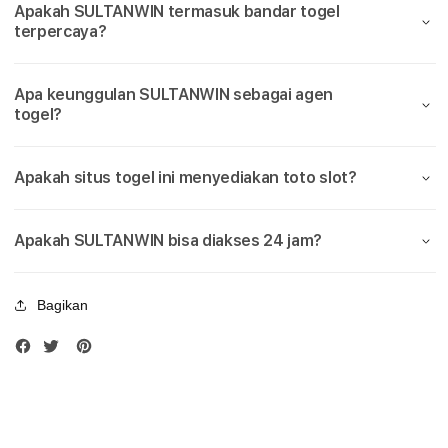
e
Apakah SULTANWIN termasuk bandar togel
Menarik
Mena
terpercaya?
T
e
Apa keunggulan SULTANWIN sebagai agen
togel?
r
b
Apakah situs togel ini menyediakan toto slot?
a
i
Apakah SULTANWIN bisa diakses 24 jam?
k
Bagikan
2
0
2
6