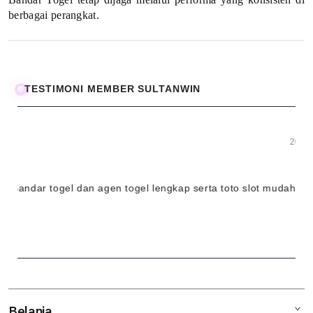
B
berbagai perangkat.
o
n
u
TESTIMONI MEMBER SULTANWIN
s
D
2026-
a
. Bandar togel dan agen togel lengkap serta toto slot mudah dia
n
J
a
c
k
Belanja