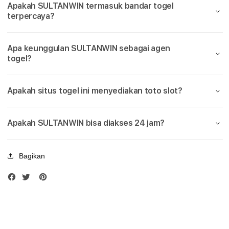
e
Apakah SULTANWIN termasuk bandar togel
Menarik
Mena
terpercaya?
T
e
Apa keunggulan SULTANWIN sebagai agen
togel?
r
b
Apakah situs togel ini menyediakan toto slot?
a
i
Apakah SULTANWIN bisa diakses 24 jam?
k
Bagikan
2
0
2
6